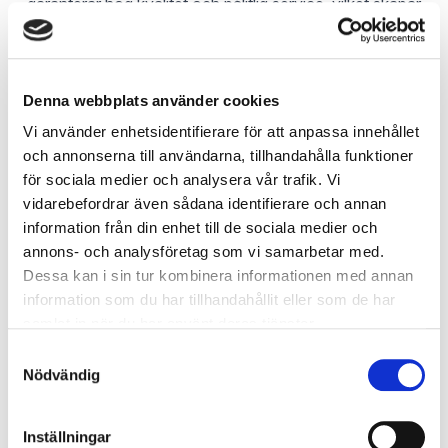
garanterar hög kvalitet och pålitlig service, vilket skapar
trygghet i en snabbt föränderlig digital miljö.
Läs mer...
Denna webbplats använder cookies
IT-administration & drift
Vi använder enhetsidentifierare för att anpassa innehållet
På Ditwin arbetar vi nära våra
kunder för att utveckla hållbara och
och annonserna till användarna, tillhandahålla funktioner
effektiva lösningar som stödjer hela
för sociala medier och analysera vår trafik. Vi
verksamheten – från
vidarebefordrar även sådana identifierare och annan
produktutveckling till produktion.
information från din enhet till de sociala medier och
Så arbetar vi
annons- och analysföretag som vi samarbetar med.
Vi arbetar nära våra kunder för att förstå deras unika
Dessa kan i sin tur kombinera informationen med annan
behov och mål. Vårt team följer en strukturerad
information som du har tillhandahållit eller som de har
samlat in när du har använt deras tjänster.
supportprocess där vi analyserar, rådgör och
Samtyckesval
implementerar lösningar som är bäst lämpade för
Nödvändig
kundens specifika situation. Genom regelbundna
uppdateringar och tät kommunikation säkerställer vi att
Inställningar
varje ärende lever upp till kundens förväntningar. Vår