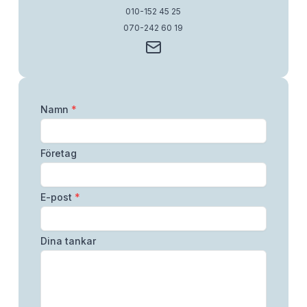
010-152 45 25
070-242 60 19
Namn
*
Företag
E-post
*
Dina tankar