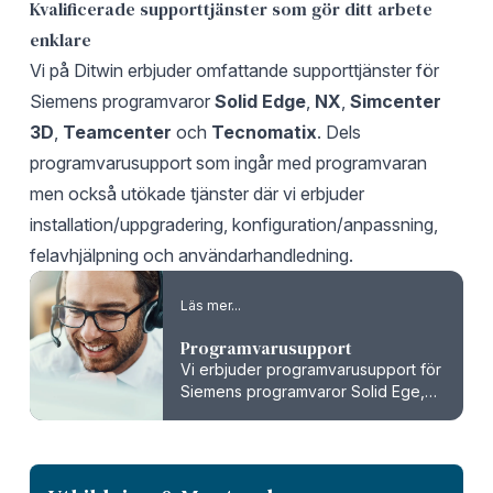
Kvalificerade supporttjänster som gör ditt arbete
enklare
Vi på Ditwin erbjuder omfattande supporttjänster för
Siemens programvaror
Solid Edge
,
NX
,
Simcenter
3D
,
Teamcenter
och
Tecnomatix
. Dels
programvarusupport som ingår med programvaran
men också utökade tjänster där vi erbjuder
installation/uppgradering, konfiguration/anpassning,
felavhjälpning och användarhandledning.
Läs mer...
Programvarusupport
Vi erbjuder programvarusupport för
Siemens programvaror Solid Ege,
NX, Simcenter 3D, Teamcenter och
Tecnomatix.