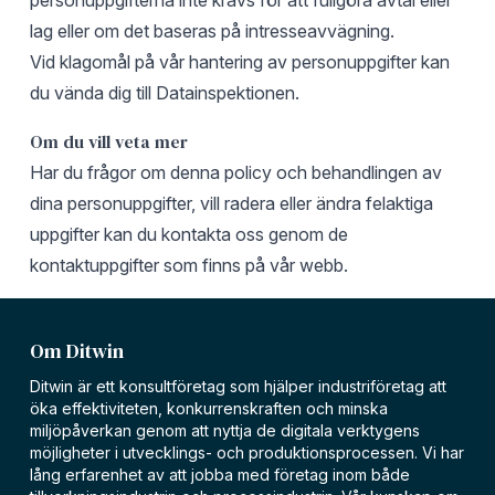
personuppgifterna inte krävs för att fullgöra avtal eller
lag eller om det baseras på intresseavvägning.
Vid klagomål på vår hantering av personuppgifter kan
du vända dig till
Datainspektionen
.
Om du vill veta mer
Har du frågor om denna policy och behandlingen av
dina personuppgifter, vill radera eller ändra felaktiga
uppgifter kan du kontakta oss genom de
kontaktuppgifter
som finns på vår webb.
Om Ditwin
Ditwin är ett konsultföretag som hjälper industriföretag att
öka effektiviteten, konkurrenskraften och minska
miljöpåverkan genom att nyttja de digitala verktygens
möjligheter i utvecklings- och produktionsprocessen. Vi har
lång erfarenhet av att jobba med företag inom både