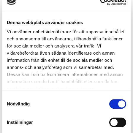
anmält ärendet och får ge sitt godkännande innan det
sker.
Denna webbplats använder cookies
Kontakt
Vi använder enhetsidentifierare för att anpassa innehållet
När du tar kontrakt med oss via telefon, epost, webb
och annonserna till användarna, tillhandahålla funktioner
eller våra social media för en dialog om vårt
för sociala medier och analysera vår trafik. Vi
erbjudande om tjänster och lösningar hanterar vi dina
vidarebefordrar även sådana identifierare och annan
personuppgifter (t.ex. namn, epost, företag, telefon,
information från din enhet till de sociala medier och
befattning) för att kunna återkoppla och förse dig med
annons- och analysföretag som vi samarbetar med.
Dessa kan i sin tur kombinera informationen med annan
relevant information. Personuppgifterna hanteras för
information som du har tillhandahållit eller som de har
det syfte som du kontaktar oss för och till dess att
samlat in när du har använt deras tjänster.
kontakterna leder till ett avtalsförhållande eller avslutas
Samtyckesval
utan att ett avtal har slutits. Gallring av personuppgifter
Nödvändig
sker årsvis. I det fall att intresset rör Siemens
programvaror delas personuppgifterna med Siemens
Inställningar
Industry Software AB.