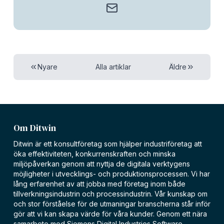
Nyare
Alla artiklar
Äldre
Om Ditwin
Ditwin är ett konsultföretag som hjälper industriföretag att
öka effektiviteten, konkurrenskraften och minska
miljöpåverkan genom att nyttja de digitala verktygens
möjligheter i utvecklings- och produktionsprocessen. Vi har
lång erfarenhet av att jobba med företag inom både
tillverkningsindustrin och processindustrin. Vår kunskap om
och stor förståelse för de utmaningar branscherna står inför
gör att vi kan skapa värde för våra kunder. Genom ett nära
samarbete med Siemens Digital Industries Software