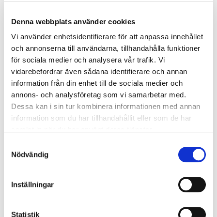
integrerat i Siemens övriga ekosystem.
Detta visar på kraften i en sömlös, digital tråd. Att
Denna webbplats använder cookies
kunna köra avancerad simulering i realtid är avgörande
Vi använder enhetsidentifierare för att anpassa innehållet
när ledtiderna pressas. Ett starkt exempel på detta som
och annonserna till användarna, tillhandahålla funktioner
visades upp var Racing Bulls F1-team, som använder
för sociala medier och analysera vår trafik. Vi
avancerade simuleringsverktyg från Simcenter för att
vidarebefordrar även sådana identifierare och annan
kunna bygga, testa och optimera sina bilar under
information från din enhet till de sociala medier och
annons- och analysföretag som vi samarbetar med.
stenhårda budgettak - med en ny "release" och
Dessa kan i sin tur kombinera informationen med annan
uppdatering av bilen inför varje enskilt race.
information som du har tillhandahållit eller som de har
Framtiden är sömlös
samlat in när du har använt deras tjänster.
Realize Live i Amsterdam bekräftade det vi på Ditwin
Samtyckesval
brinner för varje dag: tekniken ger oss helt nya
Nödvändig
möjligheter att korta ledtider och jobba smartare, men
framgången ligger i hur vi implementerar den och tar
Inställningar
med oss människan i den stora omställningen vi står
inför.
Statistik