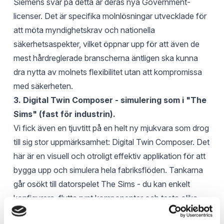
Siemens svar på detta är deras nya Government-
licenser. Det är specifika molnlösningar utvecklade för
att möta myndighetskrav och nationella
säkerhetsaspekter, vilket öppnar upp för att även de
mest hårdreglerade branscherna äntligen ska kunna
dra nytta av molnets flexibilitet utan att kompromissa
med säkerheten.
3. Digital Twin Composer - simulering som i "The
Sims" (fast för industrin).
Vi fick även en tjuvtitt på en helt ny mjukvara som drog
till sig stor uppmärksamhet: Digital Twin Composer. Det
här är en visuell och otroligt effektiv applikation för att
bygga upp och simulera hela fabriksflöden. Tankarna
går osökt till datorspelet The Sims - du kan enkelt
konfigurera, flytta runt komponenter och testa olika
layouter i en digital fabrik, samtidigt som allt är helt