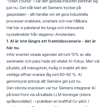
"crash course" i var den globala industrin befinner sig
just nu. Det står klart att Siemens trycker på
gaspedalen - allt handlar om att göra industriella
processer snabbare, smartare och mer hållbara.
Här har vi paketerat tre tunga och intressanta
nyckelinsikter från dagarna i Amsterdam.
1. AI är inte längre ett framtidsscenario - det är
här nu.
Inför eventet visade agendan att runt 15% av alla
seminarier och pass hade ett uttalat AI-fokus. Men väl
på plats, på mässgolvet, insåg vi snabbt att den
verkliga siffran snarare låg runt 80–90 %. AI
genomsyrar iprincip allt Siemens gör just nu.
Den största snackisen var hur Siemens integrerar AI
på bred front via så kallade LLM-lösningar (större
språkmodeller) - i praktiken en kraftfull Co-pilot. I