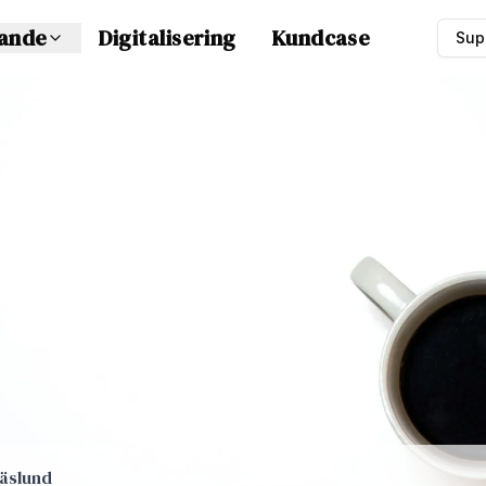
dande
Digitalisering
Kundcase
Sup
Näslund