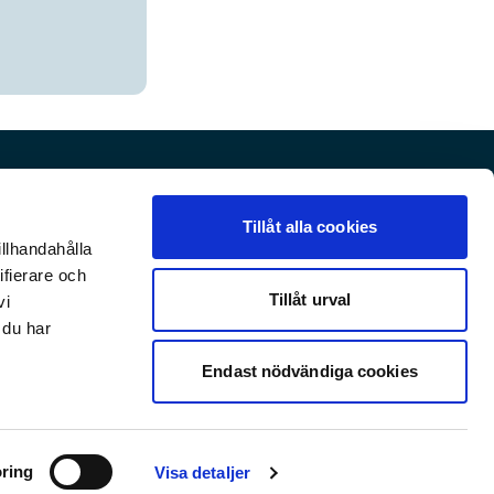
Socialt
Tillåt alla cookies
illhandahålla
en
ifierare och
Tillåt urval
vi
 du har
Endast nödvändiga cookies
Integritetspolicy
© 2024 Ditwin AB
ring
Visa detaljer