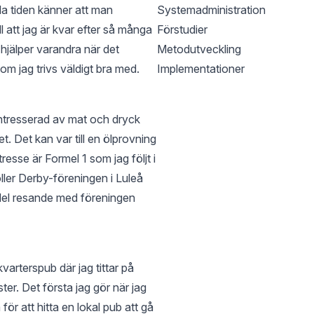
ela tiden känner att man
Systemadministration
ll att jag är kvar efter så många
Förstudier
 hjälper varandra när det
Metodutveckling
m jag trivs väldigt bra med.
Implementationer
 intresserad av mat och dryck
det. Det kan var till en ölprovning
ntresse är Formel 1 som jag följt i
ller Derby-föreningen i Luleå
 del resande med föreningen
varterspub där jag tittar på
er. Det första jag gör när jag
för att hitta en lokal pub att gå