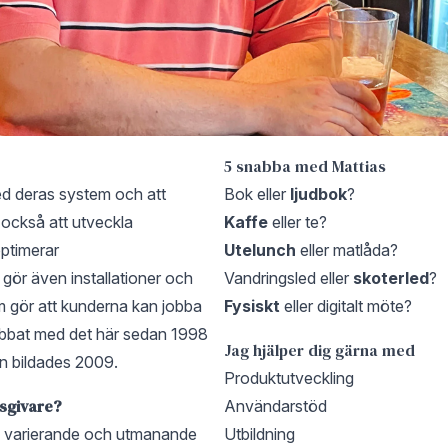
5 snabba med Mattias
ed deras system och att
Bok eller
ljudbok
?
också att utveckla
Kaffe
eller te?
ptimerar
Utelunch
eller matlåda?
gör även installationer och
Vandringsled eller
skoterled
?
 gör att kunderna kan jobba
Fysiskt
eller digitalt möte?
obbat med det här sedan 1998
Jag hjälper dig gärna med
in bildades 2009.
Produktutveckling
tsgivare?
Användarstöd
så varierande och utmanande
Utbildning