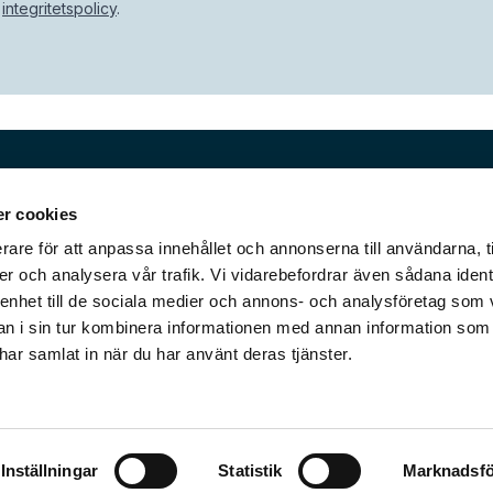
integritetspolicy
.
Genvägar
r cookies
rare för att anpassa innehållet och annonserna till användarna, t
industriföretag att öka
Vårt erbjudande
minska miljöpåverkan genom att
Vårt mål är att ta dig in i framtid
er och analysera vår trafik. Vi vidarebefordrar även sådana ident
r i utvecklings- och
Gör oss sällskap
 enhet till de sociala medier och annons- och analysföretag som 
renhet av att jobba med företag
Programvarusupport
 i sin tur kombinera informationen med annan information som
rocessindustrin. Vår kunskap om
Kontakt
e har samlat in när du har använt deras tjänster.
anscherna står inför gör att vi
om ett nära samarbete med
bjuder vi marknadsledande
, Skellefteå, Umeå,
Inställningar
Statistik
Marknadsfö