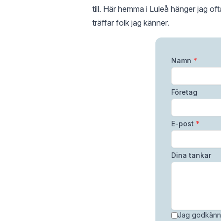
till. Här hemma i Luleå hänger jag of
träffar folk jag känner.
Namn
*
Företag
E-post
*
Dina tankar
Jag godkänne