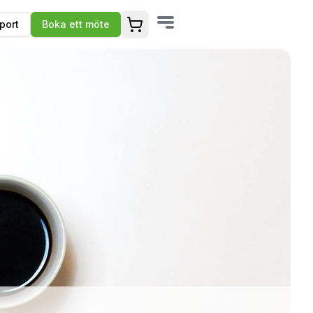
port
Boka ett möte
Öppna varukorg (
0
produkter)