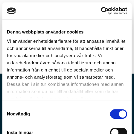
Boka ett möte
Öppna varuko
Denna webbplats använder cookies
Vi använder enhetsidentifierare för att anpassa innehållet
och annonserna till användarna, tillhandahålla funktioner
för sociala medier och analysera vår trafik. Vi
vidarebefordrar även sådana identifierare och annan
Möt Isak Mutén
information från din enhet till de sociala medier och
annons- och analysföretag som vi samarbetar med.
Dessa kan i sin tur kombinera informationen med annan
Om Ditwin
information som du har tillhandahållit eller som de har
Ditwin är ett konsultföretag som hjälper industriföretag att
samlat in när du har använt deras tjänster.
öka effektiviteten, konkurrenskraften och minska
Samtyckesval
miljöpåverkan genom att nyttja de digitala verktygens
Nödvändig
möjligheter i utvecklings- och produktionsprocessen. Vi har
lång erfarenhet av att jobba med företag inom både
tillverkningsindustrin och processindustrin. Vår kunskap om
Inställningar
och stor förståelse för de utmaningar branscherna står inför