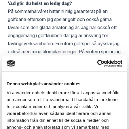
Vad gör du helst en ledig dag?
På sommarhalvåret hittar ni mig garanterat på en
golfbana eftersom jag spelar golf och också gärna
tävlar som den glada amatör jag är. Jag har också ett
engagemang i golfklubben där jag är ansvarig för
tävlingsverksamheten. Förutom golfspel så pysslar jag
också med mina blomplanteringar. På vintern spelar jag
gärna brädspel tillsammans med vänner. Och jag har
nyligen köpt mig ett par längdskidor, så målet är att
komma i gång med lite mer träning även vintertid.
Denna webbplats använder cookies
Vilken är din favoritplats?
Vi använder enhetsidentifierare för att anpassa innehållet
Min favoritplats är när husbilen är parkerad på en
och annonserna till användarna, tillhandahålla funktioner
trevlig uppställningsplats, såklart helst nära en
för sociala medier och analysera vår trafik. Vi
golfbana. Uppställningsplatsen får gärna ligga precis i
vidarebefordrar även sådana identifierare och annan
skogskanten med utsikt över gröna banor, vatten eller
information från din enhet till de sociala medier och
annons- och analysföretag som vi samarbetar med.
varför inte det 18:e hålet. Att ställa husbilen i närheten