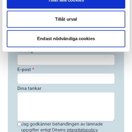
Informationshantering
Processutveckling
Tillåt urval
Namn
*
Endast nödvändiga cookies
Företag
E-post
*
Dina tankar
Jag godkänner behandlingen av lämnade
uppgifter enligt Ditwins
integritetspolicy
.