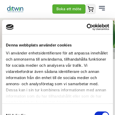
Boka ett möte
Öppna varuko
Denna webbplats använder cookies
Vi använder enhetsidentifierare för att anpassa innehållet
Tack för din förfrågan
och annonserna till användarna, tillhandahålla funktioner
Vad roligt att du har visat ett intresse för Strategi &
för sociala medier och analysera vår trafik. Vi
Rådgivning!
vidarebefordrar även sådana identifierare och annan
information från din enhet till de sociala medier och
Vi har nu tagit emot din information och återkommer till
annons- och analysföretag som vi samarbetar med.
Dessa kan i sin tur kombinera informationen med annan
dig inom kort.
information som du har tillhandahållit eller som de har
Under tiden är du alltid välkommen att kontakta oss om
samlat in när du har använt deras tjänster.
du har frågor eller vill lägga till något.
Samtyckesval
Vi ser fram emot att hjälpa dig vidare!