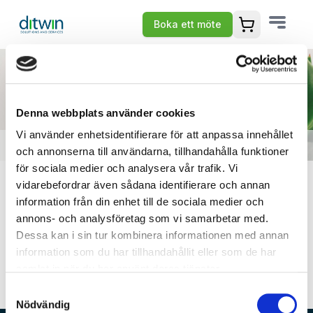
Boka ett möte
Öppna varuko
Denna webbplats använder cookies
Vi använder enhetsidentifierare för att anpassa innehållet
Tack för din förfrågan
och annonserna till användarna, tillhandahålla funktioner
för sociala medier och analysera vår trafik. Vi
Vad roligt att du har visat ett intresse för digitalisering!
vidarebefordrar även sådana identifierare och annan
information från din enhet till de sociala medier och
Vi har nu tagit emot din information och återkommer till
annons- och analysföretag som vi samarbetar med.
dig inom kort.
Dessa kan i sin tur kombinera informationen med annan
Under tiden är du alltid välkommen att kontakta oss om
information som du har tillhandahållit eller som de har
du har frågor eller vill lägga till något.
samlat in när du har använt deras tjänster.
Vi ser fram emot att hjälpa dig vidare!
Samtyckesval
Nödvändig