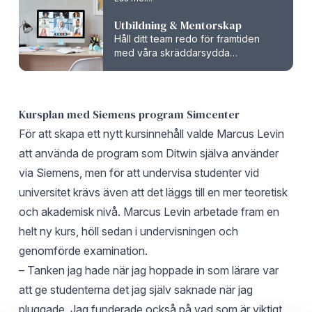
Utbildning & Mentorskap
Håll ditt team redo för framtiden
med våra skräddarsydda
utbildningar och mentorskap. Vi
erbjuder anpassade kurser, snabb
support och mentorpaket.
Kursplan med Siemens program Simcenter
För att skapa ett nytt kursinnehåll valde Marcus Levin
att använda de program som Ditwin själva använder
via Siemens, men för att undervisa studenter vid
universitet krävs även att det läggs till en mer teoretisk
och akademisk nivå. Marcus Levin arbetade fram en
helt ny kurs, höll sedan i undervisningen och
genomförde examination.
– Tanken jag hade när jag hoppade in som lärare var
att ge studenterna det jag själv saknade när jag
pluggade. Jag funderade också på vad som är viktigt