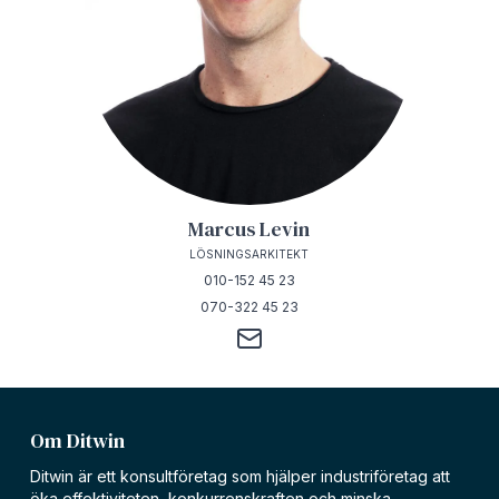
Marcus Levin
LÖSNINGSARKITEKT
010-152 45 23
070-322 45 23
Om Ditwin
Ditwin är ett konsultföretag som hjälper industriföretag att
öka effektiviteten, konkurrenskraften och minska