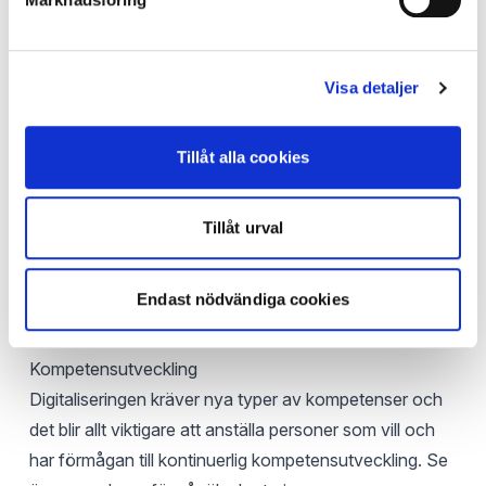
Har ni någon bra struktur kring hur ni lagrar er data?
Får ni ut de rapporter och visualiseringar ni önskar?
Har ni versionshantering eller godkännandehantering
Visa detaljer
för att kvalitetssäkra att senaste version är den
gällande?
Med detta på plats så får ni stora kvalitets- och
Tillåt alla cookies
effektivitetsvinster, dvs detta är värt att investera i.
Systemintegration
Tillåt urval
Se över om alla system ni har är värdeskapande och
om något system kan avvecklas. Värdera sedan vilka
Endast nödvändiga cookies
system som skulle vara mest värdefulla att integrera
för att skapa värde i organisationen.
Kompetensutveckling
Digitaliseringen kräver nya typer av kompetenser och
det blir allt viktigare att anställa personer som vill och
har förmågan till kontinuerlig kompetensutveckling. Se