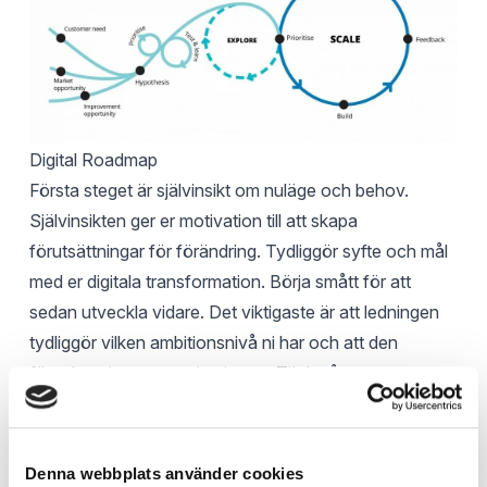
Digital Roadmap
Första steget är självinsikt om nuläge och behov.
Självinsikten ger er motivation till att skapa
förutsättningar för förändring. Tydliggör syfte och mål
med er digitala transformation. Börja smått för att
sedan utveckla vidare. Det viktigaste är att ledningen
tydliggör vilken ambitionsnivå ni har och att den
förankras inom organisationen. Tänk på att
digitaliseringsarbetet är ett teamwork och kan inte
delegeras bort, alla behöver vara delaktiga. Därav
föreslår vi, baserat på vår erfarenhet, att den digitala
Denna webbplats använder cookies