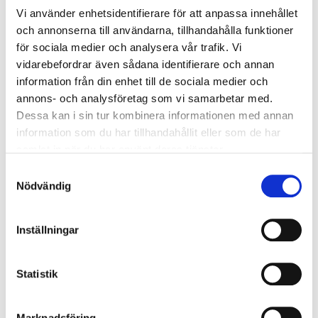
roadmapen tas fram baserat på följande byggstenar:
Vi använder enhetsidentifierare för att anpassa innehållet
och annonserna till användarna, tillhandahålla funktioner
för sociala medier och analysera vår trafik. Vi
vidarebefordrar även sådana identifierare och annan
information från din enhet till de sociala medier och
annons- och analysföretag som vi samarbetar med.
Dessa kan i sin tur kombinera informationen med annan
information som du har tillhandahållit eller som de har
samlat in när du har använt deras tjänster.
Samtyckesval
Nödvändig
Master Data
Inställningar
Specificera och reflektera över hur ni hanterar
data/information. Vad skulle ni definiera som er Master
Statistik
Data, dvs information som är värdeskapande för
verksamheten?
Marknadsföring